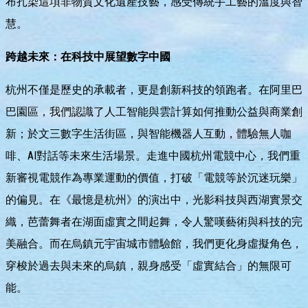
布扎染這項非物質文化遺產技藝，感受傳統手工藝的溫度與智
慧。
跨越未來：在科技中展望數字中國
杭州不僅是歷史的承載者，更是創新科技的領跑者。在阿里巴
巴園區，我們認識了人工智能與雲計算如何推動公益與商業創
新；於文三數字生活街區，與智能機器人互動，體驗無人咖
啡、AI對話等未來生活場景。走進中國杭州電競中心，我們重
新審視電競作為專業運動的價值，打破「電競等於沉迷玩樂」
的偏見。在《最憶是杭州》的演出中，光影科技與西湖實景交
織，芭蕾舞者在湖面虛實之間起舞，令人驚嘆藝術與科技的完
美融合。而在烏鎮元宇宙城市體驗館，我們更化身虛擬角色，
穿梭於過去與未來的烏鎮，親身感受「虛實結合」的無限可
能。