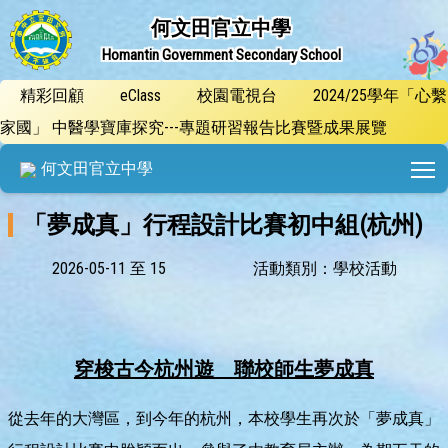
何文田官立中學
Homantin Government Secondary School
精彩回顧
eClass
校園電視台
2024/25學年「心繫
家國」 中醫學寶庫探究---專題研習報告比賽暨成果展覽
T
何文田官立中學
「夢成真」行程設計比賽初中組(杭州)
2026-05-11 至 15
活動類別：學校活動
穿梭古今杭州遊 聯校師生夢成真
從去年的大灣區，到今年的杭州，本校學生再次於「夢成真」