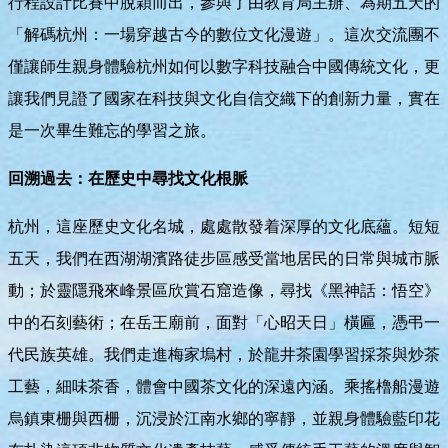
行程設計比賽中脫穎而出，參與了由教育局主辦、為期五天的
「解碼杭州：一場穿越古今的數位文化漫遊」。這次交流團不
僅讓師生親身體驗杭州如何以數字科技融合中國傳統文化，更
讓我們見證了國家在科技與文化自信交織下的創新力量，實在
是一次畢生難忘的學習之旅。
回溯過去：在歷史中尋找文化根脈
杭州，這座歷史文化名城，處處散發着深厚的文化底蘊。短短
五天，我們在西湖湖濱路徒步區感受當地居民的日常與城市脈
動；於靈隱飛來峰景區欣賞石窟造像，尋找《黑神話：悟空》
中的石刻藝術；在岳王廟前，面對「心昭天日」橫匾，憑弔一
代民族英雄。我們走進梅家塢村，於龍井茶園學習採茶與炒茶
工藝，細味茶香，體會中國茶文化的深遠內涵。乘搖櫓船漫遊
烏鎮東栅與西栅，沉浸於江南水鄉的寧靜，並親身體驗藍印花