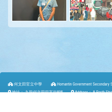
何文田官立中學
Homantin Government Secondary 
地址：
九龍何文田巴富街8號
Address：
8 Perth Str
電話（Tel）：
27112680
傳真