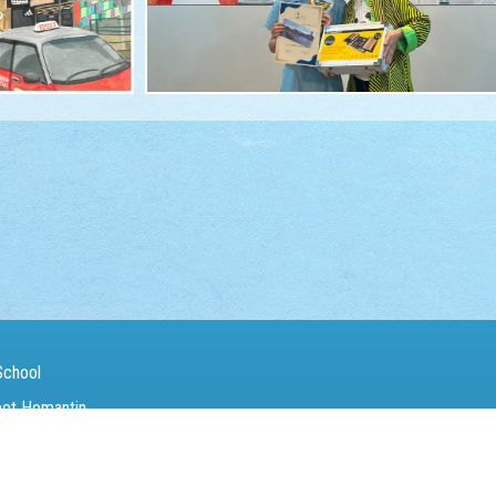
School
eet Homantin
（Fax）：
27142846
電郵（Email）：