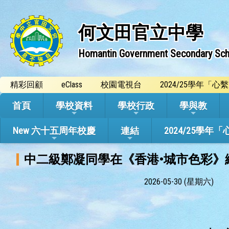
何文田官立中學
Homantin Government Secondary Sch
精彩回顧
eClass
校園電視台
2024/25學年「
首頁
學校資料
學校行政
學與教
New 六十五周年校慶
連結
2024/25
中二級鄭凝同學在《香港•城市色彩》繪
2026-05-30 (星期六)