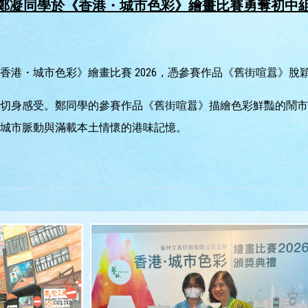
鄭凝同學於《香港・城市色彩》繪畫比賽勇奪初中
香港・城市色彩》繪畫比賽 2026，憑參賽作品《舊街喧囂》
切身感受。鄭同學的參賽作品《舊街喧囂》描繪色彩鮮豔的鬧市
城市脈動與滿載本土情懷的港味記憶。