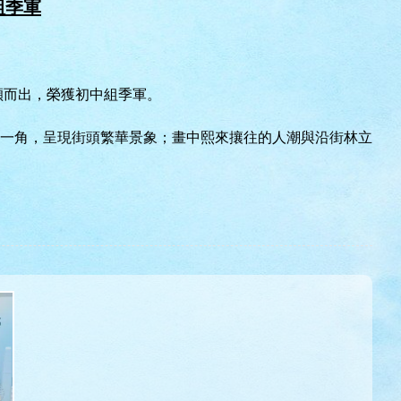
組季軍
脫穎而出，榮獲初中組季軍。
一角，呈現街頭繁華景象；畫中熙來攘往的人潮與沿街林立