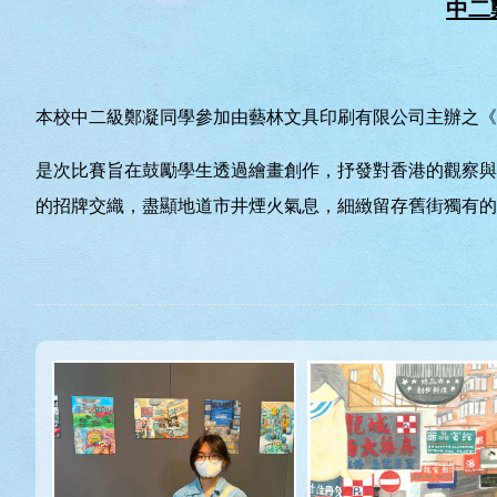
中二
本校中二級鄭凝同學參加由藝林文具印刷有限公司主辦之《
是次比賽旨在鼓勵學生透過繪畫創作，抒發對香港的觀察與
的招牌交織，盡顯地道市井煙火氣息，細緻留存舊街獨有的