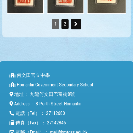
1
2
何文田官立中學
Homantin Government Secondary School
地址：
九龍何文田巴富街8號
Address：
8 Perth Street Homantin
電話（Tel）：
27112680
傳真（Fax）：
27142846
電郵（Email）：
mail@hmtgss.edu.hk