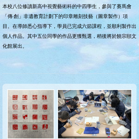
本校八位修讀新高中視覺藝術科的中四學生，參與了賽馬會
「傳‧創」非遺教育計劃下的印章雕刻技藝（圖章製作）項
目。在導師悉心指導下，學員已完成六節課程，並順利製作出
個人作品。其中五位同學的作品更獲甄選，稍後將於饒宗頤文
化館展出。