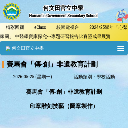
何文田官立中學
Homantin Government Secondary School
精彩回顧
eClass
校園電視台
2024/25學年「心繫
家國」 中醫學寶庫探究---專題研習報告比賽暨成果展覽
T
何文田官立中學
賽馬會「傳‧創」非遺教育計劃
2026-05-25 (星期一)
活動類別：學校活動
賽馬會「傳‧創」非遺教育計劃
印章雕刻技藝（圖章製作）