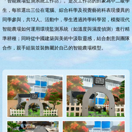
「智能農場監測系統工作坊」。是次工作坊的對象為中二級學
生，每班選出三位在電腦、綜合科學及視覺藝術科表現優異的
同學參與，共12人。活動中，學生透過跨學科學習，模擬現代
智能農場如何運用環境監測系統（如溫度與濕度偵測）進行精
準耕種；同時從中國建築與美術中汲取靈感，結合創意與團隊
合作，親手組裝並裝飾屬於自己的智能農場模型。