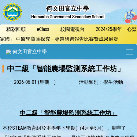
何文田官立中學
Homantin Government Secondary School
精彩回顧
eClass
校園電視台
2024/25學年「心繫
家國」 中醫學寶庫探究---專題研習報告比賽暨成果展覽
T
何文田官立中學
中二級「智能農場監測系統工作坊」
2026-06-01 (星期一)
活動類別：學生活動
中二級「智能農場監測系統工作坊」
本校STEAM教育組於本學年下學期(（4月至5月），舉辦了