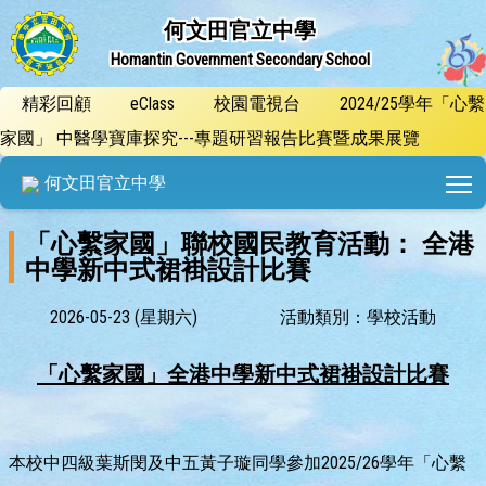
何文田官立中學
Homantin Government Secondary School
精彩回顧
eClass
校園電視台
2024/25學年「心繫
家國」 中醫學寶庫探究---專題研習報告比賽暨成果展覽
T
何文田官立中學
「心繫家國」聯校國民教育活動： 全港
中學新中式裙褂設計比賽
2026-05-23 (星期六)
活動類別：學校活動
「心繫家國」全港中學新中式裙褂設計比賽
本校中四級葉斯閔及中五黃子璇同學參加2025/26學年「心繫