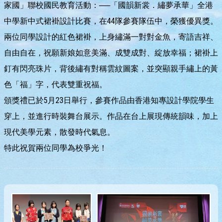
家國」聯校國民教育活動：──「國韻新裳．繡夢承華」全港
中學新中式裙褂設計比賽，在44隊參賽隊伍中，榮獲優異獎。
兩位同學設計的紅色裙褂，上身繡滿一對對金魚，寄語吉祥、
自由自在，祝願新娘如意美滿、成雙成對、綻放幸福；裙褂上
釘有閃亮珠片，背後繡有對稱雲紋圖案，並突顯親手繡上的黃
色「福」字，代表雙重祝福。
頒獎禮已於5月23日舉行，參賽作品由香港知專設計學院學生
穿上，並進行時裝舞台展示。作品在台上展現傳統韻味，加上
現代美學元素，散發時代氣息。
特此祝賀兩位同學為校爭光！