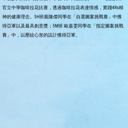
官立中學咖啡拉花比賽，透過咖啡拉花表達情感，實踐4Rs精
神的健康理念。5H班龐隆傑同學在「自選圖案挑戰賽」中獲
得亞軍以及最具創意獎；5M班 歐嘉雯同學在「指定圖案挑戰
賽」中，以壓紋心形的設計獲得亞軍。