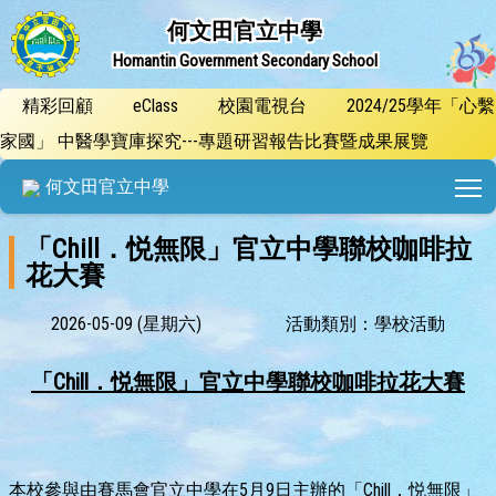
何文田官立中學
Homantin Government Secondary School
精彩回顧
eClass
校園電視台
2024/25學年「心繫
家國」 中醫學寶庫探究---專題研習報告比賽暨成果展覽
T
何文田官立中學
「Chill．悦無限」官立中學聯校咖啡拉
花大賽
2026-05-09 (星期六)
活動類別：學校活動
「Chill．悦無限」官立中學聯校咖啡拉花大賽
本校參與由賽馬會官立中學在5月9日主辦的「Chill．悦無限」