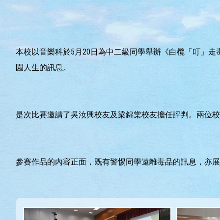
本校以音樂科於5月20日為中二級同學舉辦《白欖「叮」
園人生的訊息。
是次比賽邀請了吳汝興校友及梁錦棠校友擔任評判。兩位校
參賽作品的內容正面，既有警惕同學遠離毒品的訊息，亦展