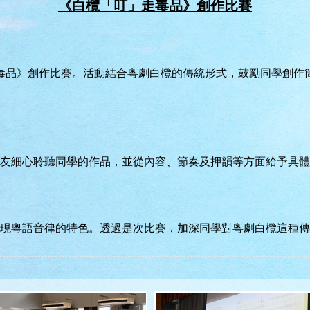
《白欖「叮」走毒品》創作比賽
走毒品》創作比賽。活動結合粵劇白欖的傳統形式，鼓勵同學創作
友細心聆聽同學的作品，並從內容、節奏及押韻等方面給予具體
現粵語音律的特色。透過是次比賽，加深同學對粵劇白欖這種傳