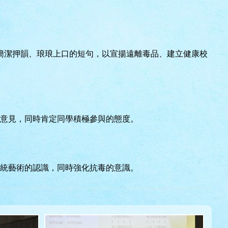
簡潔押韻、琅琅上口的短句，以宣揚遠離毒品、建立健康校
意見，同時肯定同學積極參與的態度。
統藝術的認識，同時強化抗毒的意識。