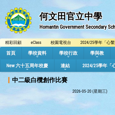
何文田官立中學
Homantin Government Secondary Sch
精彩回顧
eClass
校園電視台
2024/25學年「
首頁
學校資料
學校行政
學與教
New 六十五周年校慶
連結
2024/25
中二級白欖創作比賽
2026-05-20 (星期三)