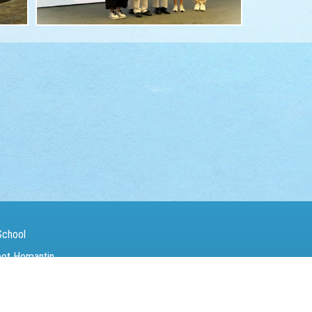
School
eet Homantin
（Fax）：
27142846
電郵（Email）：