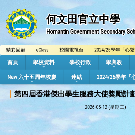
何文田官立中學
Homantin Government Secondary Sch
精彩回顧
eClass
校園電視台
2024/25學年「
首頁
學校資料
學校行政
學與教
New 六十五周年校慶
連結
2024/25
第四屆香港傑出學生服務大使獎勵計
2026-05-12 (星期二)