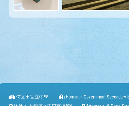
何文田官立中學
Homantin Government Secondary 
地址：
九龍何文田巴富街8號
Address：
8 Perth Str
電話（Tel）：
27112680
傳真