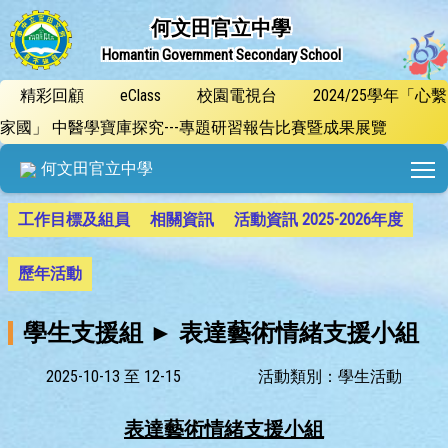
何文田官立中學
Homantin Government Secondary School
精彩回顧
eClass
校園電視台
2024/25學年「心繫
家國」 中醫學寶庫探究---專題研習報告比賽暨成果展覽
T
何文田官立中學
工作目標及組員
相關資訊
活動資訊 2025-2026年度
歷年活動
學生支援組 ► 表達藝術情緒支援小組
2025-10-13 至 12-15
活動類別：學生活動
表達藝術情緒支援小組