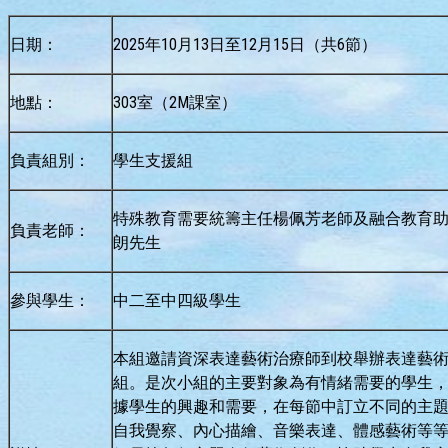
日期：
2025年10月13日至12月15日（共6節）
地點：
303室（2M課室）
負責組別：
學生支援組
特殊教育需要統籌主任楊佩芳老師及融合教育
負責老師：
朗先生
參與學生：
中二至中四級學生
本組邀請資深表達藝術治療師到校舉辦表達藝
組。是次小組的主要對象為有情緒需要的學生
據學生的興趣和需要，在每節中訂立不同的主
自我覺察、內心描繪、音樂表達、體感藝術等