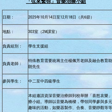
「弦來繫你」音樂治療小組
日期：
2025年10月14日至12月18日（共6節）
地點：
303室（2M課室）
負責組別：
學生支援組
特殊教育需要統籌主任楊佩芳老師及融合教育
負責老師：
朗先生
參與學生：
中二至中四級學生
本組邀請資深音樂治療師到校舉辦「喜怒哀樂
療小組。導師以音樂為橋樑，帶領同學參與多
趣味的活動，如樂器製作、合奏、音樂靜觀等