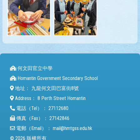
何文田官立中學
Homantin Government Secondary School
地址：
九龍何文田巴富街8號
Address：
8 Perth Street Homantin
電話（Tel）：
27112680
傳真（Fax）：
27142846
電郵（Email）：
mail@hmtgss.edu.hk
© 2026 版權所有