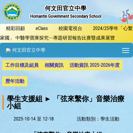
何文田官立中學
Homantin Government Secondary School
精彩回顧
eClass
校園電視台
2024/25學年「心繫
家國」 中醫學寶庫探究---專題研習報告比賽暨成果展覽
T
何文田官立中學
工作目標及組員
相關資訊
活動資訊 2025-2026年度
歷年活動
學生支援組 ► 「弦來繫你」音樂治療
小組
2025-10-14 至 12-18
活動類別：學生活動