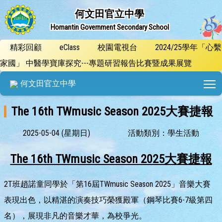
何文田官立中學
Homantin Government Secondary School
精彩回顧
eClass
校園電視台
2024/25學年「心繫
家國」 中醫學寶庫探究---專題研習報告比賽暨成果展覽
T
何文田官立中學
The 16th TWmusic Season 2025大賽捷報
2025-05-04 (星期日)
活動類別：學生活動
The 16th TWmusic Season 2025大賽捷報
2T班趙諾童同學於「第16屆TWmusic Season 2025」音樂大賽
表現出色，以精湛的演奏技巧榮獲殿軍（鋼琴比賽6-7級第四
名），展現非凡的音樂才華，為校爭光。