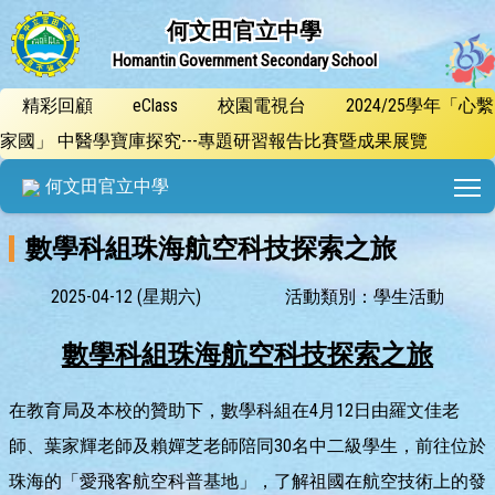
何文田官立中學
Homantin Government Secondary School
精彩回顧
eClass
校園電視台
2024/25學年「心繫
家國」 中醫學寶庫探究---專題研習報告比賽暨成果展覽
T
何文田官立中學
數學科組珠海航空科技探索之旅
2025-04-12 (星期六)
活動類別：學生活動
數學科組珠海航空科技探索之旅
在教育局及本校的贊助下，數學科組在4月12日由羅文佳老
師、葉家輝老師及賴嬋芝老師陪同30名中二級學生，前往位於
珠海的「愛飛客航空科普基地」，了解祖國在航空技術上的發