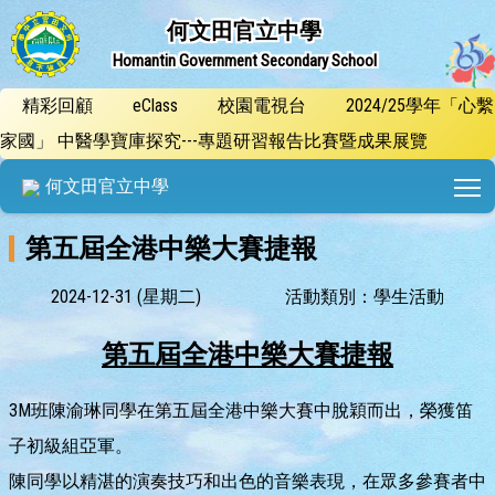
何文田官立中學
Homantin Government Secondary School
精彩回顧
eClass
校園電視台
2024/25學年「心繫
家國」 中醫學寶庫探究---專題研習報告比賽暨成果展覽
T
何文田官立中學
第五屆全港中樂大賽捷報
2024-12-31 (星期二)
活動類別：學生活動
第五屆全港中樂大賽捷報
3M班陳渝琳同學在第五屆全港中樂大賽中脫穎而出，榮獲笛
子初級組亞軍。
陳同學以精湛的演奏技巧和出色的音樂表現，在眾多參賽者中