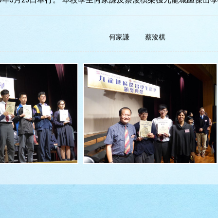
何家謙
蔡浚棋