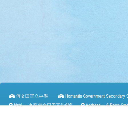
何文田官立中學
Homantin Government Secondary 
地址：
九龍何文田巴富街8號
Address：
8 Perth Str
電話（Tel）：
27112680
傳真