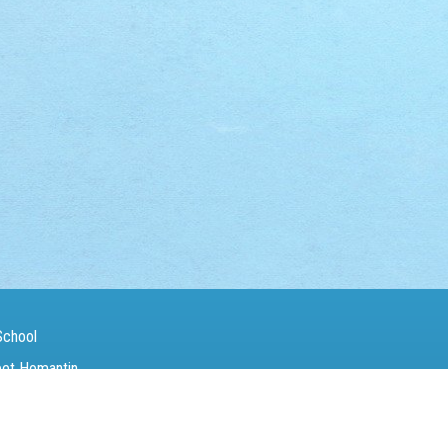
School
eet Homantin
（Fax）：
27142846
電郵（Email）：