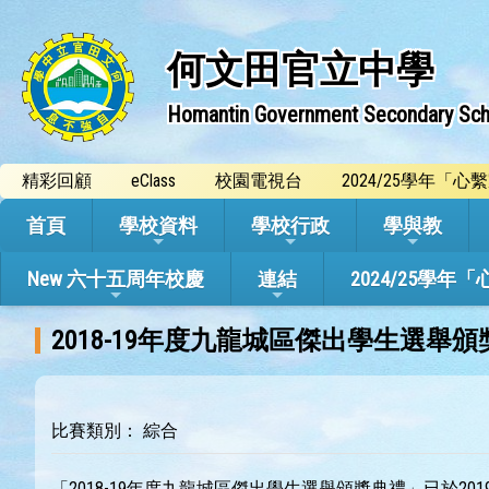
何文田官立中學
Homantin Government Secondary Sch
精彩回顧
eClass
校園電視台
2024/25學年「
首頁
學校資料
學校行政
學與教
New 六十五周年校慶
連結
2024/25
2018-19年度九龍城區傑出學生選舉
比賽類別： 綜合
「2018-19年度九龍城區傑出學生選舉頒獎典禮」已於2