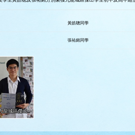
黃皓聰同學
張祐銘同學
張祐銘同學獲本年度九龍城區傑出學生高中組優異獎