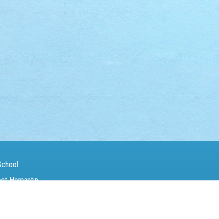
School
eet Homantin
（Fax）：
27142846
電郵（Email）：