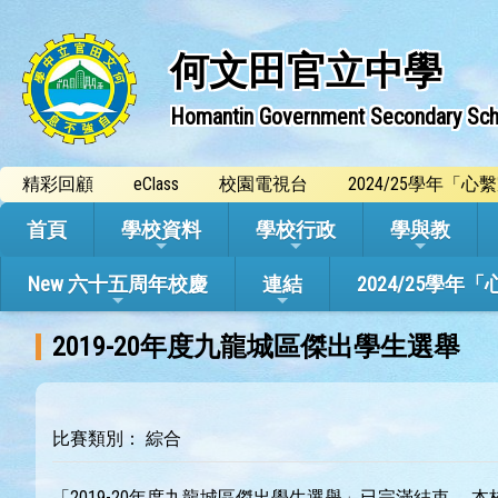
何文田官立中學
Homantin Government Secondary Sch
精彩回顧
eClass
校園電視台
2024/25學年「
首頁
學校資料
學校行政
學與教
New 六十五周年校慶
連結
2024/25
2019-20年度九龍城區傑出學生選舉
比賽類別： 綜合
「2019-20年度九龍城區傑出學生選舉」已完滿結束。