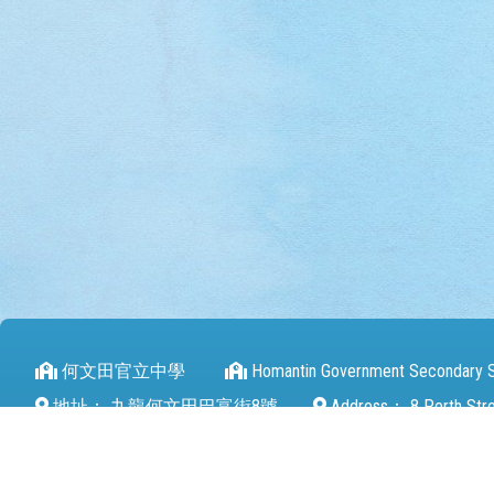
何文田官立中學
Homantin Government Secondary 
地址：
九龍何文田巴富街8號
Address：
8 Perth Str
電話（Tel）：
27112680
傳真